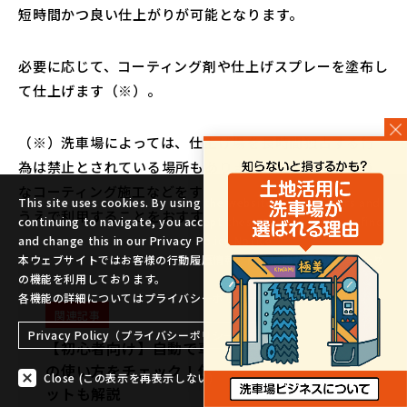
短時間かつ良い仕上がりが可能となります。
必要に応じて、コーティング剤や仕上げスプレーを塗布し
て仕上げます（※）。
（※）洗車場によっては、仕上げ場を長時間独占する行
為は禁止とされている場所もありますので、上記のよう
なコーティング施工などをする場合、予め確認を取った
This site uses cookies. By using the website and its offers and
うえで利用することをおすすめします。
continuing to navigate, you accept these cookies. You can find
and change this in our Privacy Policy Notice.
本ウェブサイトではお客様の行動履歴情報、属性情報などの取得のため
の機能を利用しております。
各機能の詳細についてはプライバシーポリシーからご確認ください。
関連記事
Privacy Policy（プライバシーポリシー）
【初心者向け】自動で車の洗浄を行う洗車機
の使い方をチェック！使うメリット・デメリ
page top
Close (この表示を再表示しない)
ットも解説