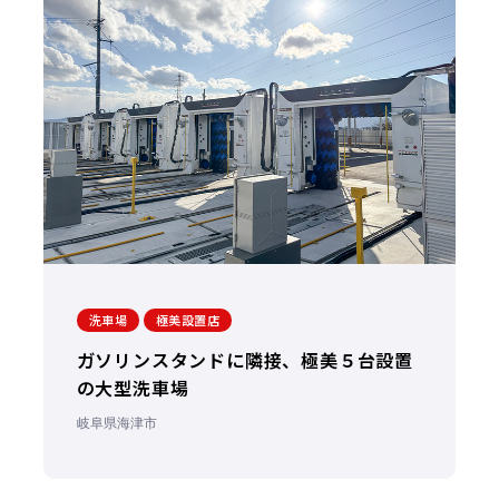
洗車場
極美設置店
ガソリンスタンドに隣接、極美５台設置
の大型洗車場
岐阜県海津市