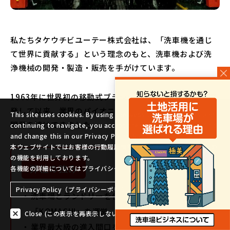
私たちタケウチビユーテー株式会社は、「洗車機を通じ
て世界に貢献する」という理念のもと、洗車機および洗
浄機械の開発・製造・販売を手がけています。
1963年に世界初の移動式ブラシ付き門型自動洗車機を開
発して以来、業界のパイオニアとして最新技術の研究・
This site uses cookies. By using the website and its offers and
開発を続けてきました。
continuing to navigate, you accept these cookies. You can find
and change this in our Privacy Policy Notice.
本ウェブサイトではお客様の行動履歴情報、属性情報などの取得のため
の機能を利用しております。
弊社の強み
各機能の詳細についてはプライバシーポリシーからご確認ください。
Privacy Policy（プライバシーポリシー）
洗車場とランドリーを併設した直営店舗
page top
「KOMACHI」を運営
Close (この表示を再表示しない)
業界最大級の進入間口を持つ洗車機「極美」を