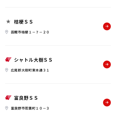
桔梗ＳＳ
函館市桔梗１－７－２０
シャトル大樹ＳＳ
広尾郡大樹町東本通３１
富良野ＳＳ
富良野市若葉町１０－３