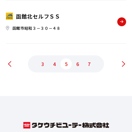
函館北セルフＳＳ
函館市昭和３－３０－４８
3
4
5
6
7