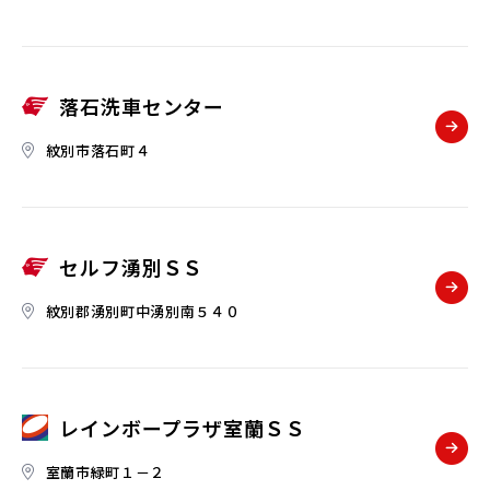
落石洗車センター
紋別市落石町４
セルフ湧別ＳＳ
紋別郡湧別町中湧別南５４０
レインボープラザ室蘭ＳＳ
室蘭市緑町１－２