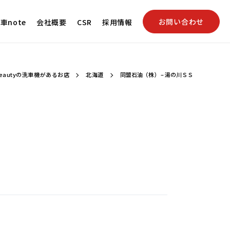
お問い合わせ
車note
会社概要
CSR
採用情報
eautyの洗車機があるお店
北海道
同盟石油（株） – 湯の川ＳＳ