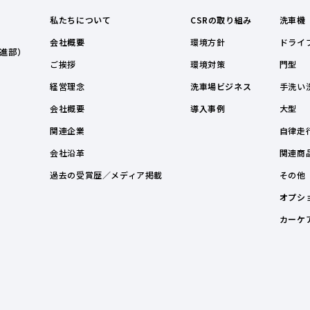
私たちについて
CSRの取り組み
洗車機
会社概要
環境方針
ドライ
進部）
ご挨拶
環境対策
門型
経営理念
洗車場ビジネス
手洗い
会社概要
導入事例
大型
関連企業
自律走
会社沿革
関連商
過去の受賞歴／メディア掲載
その他
オプシ
カーケ