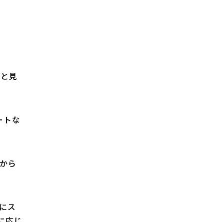
ると見
ートな
から
にス
に応じ