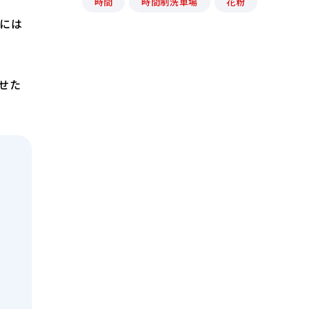
時間
時間制洗車場
花粉
には
せた