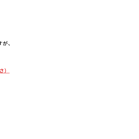
すが、
さ）