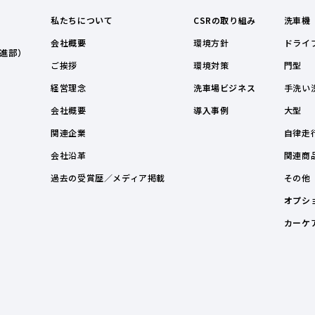
私たちについて
CSRの取り組み
洗車機
会社概要
環境方針
ドライ
進部）
ご挨拶
環境対策
門型
経営理念
洗車場ビジネス
手洗い
会社概要
導入事例
大型
関連企業
自律走
会社沿革
関連商
過去の受賞歴／メディア掲載
その他
オプシ
カーケ