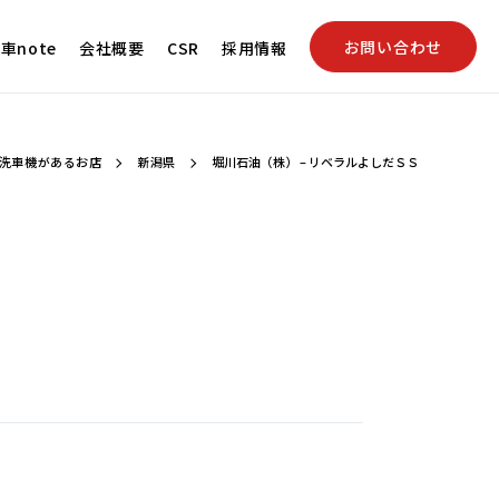
お問い合わせ
車note
会社概要
CSR
採用情報
yの洗車機があるお店
新潟県
堀川石油（株） – リベラルよしだＳＳ