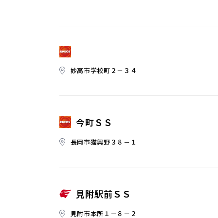
妙高市学校町２－３４
今町ＳＳ
長岡市猫興野３８－１
見附駅前ＳＳ
見附市本所１－８－２