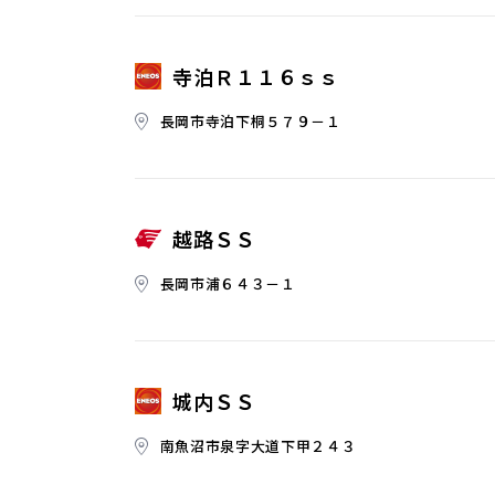
寺泊Ｒ１１６ｓｓ
長岡市寺泊下桐５７９－１
越路ＳＳ
長岡市浦６４３－１
城内ＳＳ
南魚沼市泉字大道下甲２４３