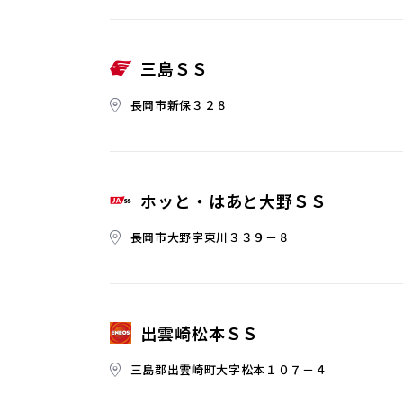
三島ＳＳ
長岡市新保３２８
ホッと・はあと大野ＳＳ
長岡市大野字東川３３９－８
出雲崎松本ＳＳ
三島郡出雲崎町大字松本１０７－４