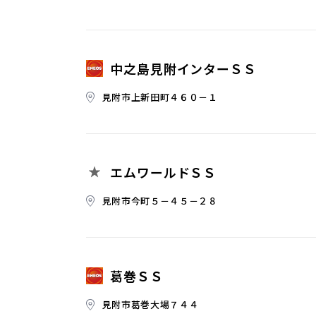
中之島見附インターＳＳ
見附市上新田町４６０－１
エムワールドＳＳ
見附市今町５－４５－２８
葛巻ＳＳ
見附市葛巻大場７４４