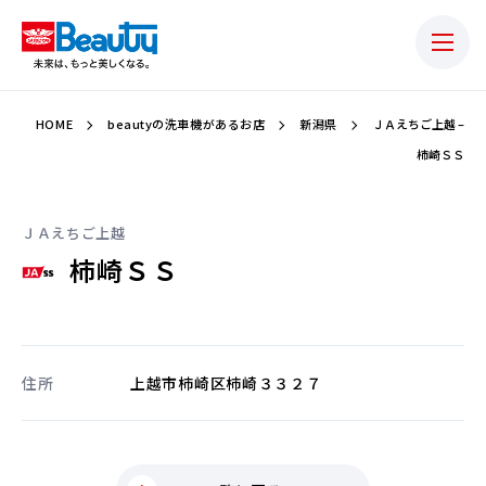
HOME
beautyの洗車機があるお店
新潟県
ＪＡえちご上越 –
柿崎ＳＳ
ＪＡえちご上越
柿崎ＳＳ
住所
上越市柿崎区柿崎３３２７