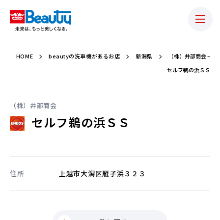
HOME
beautyの洗車機があるお店
新潟県
（株）井部商会 –
セルフ鵜の浜ＳＳ
（株）井部商会
セルフ鵜の浜ＳＳ
住所
上越市大潟区雁子浜３２３