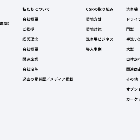
私たちについて
CSRの取り組み
洗車機
会社概要
環境方針
ドライ
進部）
ご挨拶
環境対策
門型
経営理念
洗車場ビジネス
手洗い
会社概要
導入事例
大型
関連企業
自律走
会社沿革
関連商
過去の受賞歴／メディア掲載
その他
オプシ
カーケ