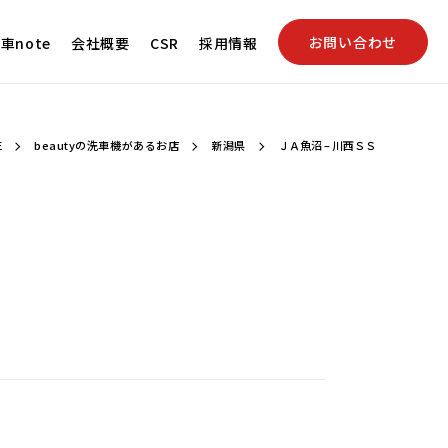
お問い合わせ
車note
会社概要
CSR
採用情報
E
beautyの洗車機があるお店
新潟県
ＪＡ魚沼 – 川西ＳＳ