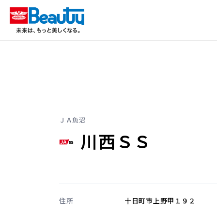
ＪＡ魚沼
川西ＳＳ
住所
十日町市上野甲１９２