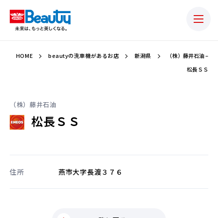
HOME
beautyの洗車機があるお店
新潟県
（株）藤井石油 –
松長ＳＳ
（株）藤井石油
松長ＳＳ
住所
燕市大字長渡３７６