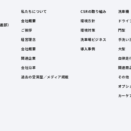
私たちについて
CSRの取り組み
洗車機
会社概要
環境方針
ドライ
進部）
ご挨拶
環境対策
門型
経営理念
洗車場ビジネス
手洗い
会社概要
導入事例
大型
関連企業
自律走
会社沿革
関連商
過去の受賞歴／メディア掲載
その他
オプシ
カーケ