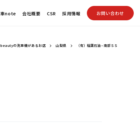
お問い合わせ
車note
会社概要
CSR
採用情報
beautyの洗車機があるお店
山梨県
（有）稲葉石油 – 南部ＳＳ