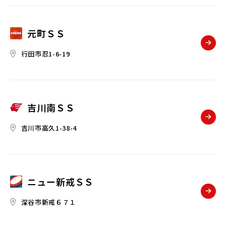
元町ＳＳ
行田市忍1-6-19
吉川南ＳＳ
吉川市高久1-38-4
ニュー新戒ＳＳ
深谷市新戒６７１