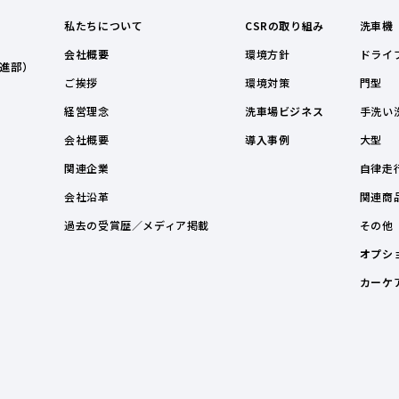
私たちについて
CSRの取り組み
洗車機
会社概要
環境方針
ドライ
進部）
ご挨拶
環境対策
門型
経営理念
洗車場ビジネス
手洗い
会社概要
導入事例
大型
関連企業
自律走
会社沿革
関連商
過去の受賞歴／メディア掲載
その他
オプシ
カーケ