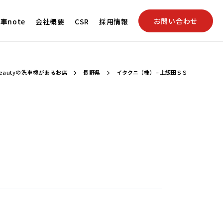
お問い合わせ
車note
会社概要
CSR
採用情報
eautyの洗車機があるお店
長野県
イタクニ（株） – 上飯田ＳＳ