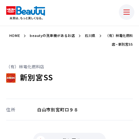
HOME
beautyの洗車機があるお店
石川県
（有）林電化燃料
店 – 新別宮SS
（有）林電化燃料店
新別宮SS
住所
白山市別宮町ロ９８