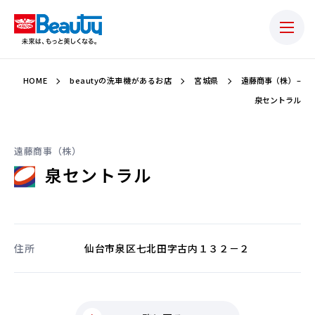
HOME
beautyの洗車機があるお店
宮城県
遠藤商事（株） –
泉セントラル
遠藤商事（株）
泉セントラル
住所
仙台市泉区七北田字古内１３２－２