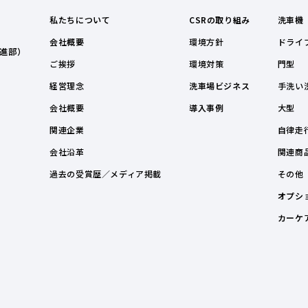
私たちについて
CSRの取り組み
洗車機
会社概要
環境方針
ドライ
進部）
ご挨拶
環境対策
門型
経営理念
洗車場ビジネス
手洗い
会社概要
導入事例
大型
関連企業
自律走
会社沿革
関連商
過去の受賞歴／メディア掲載
その他
オプシ
カーケ