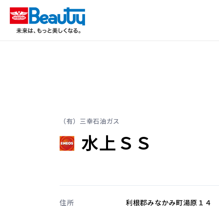
（有）三幸石油ガス
水上ＳＳ
住所
利根郡みなかみ町湯原１４