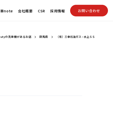
お問い合わせ
車note
会社概要
CSR
採用情報
autyの洗車機があるお店
群馬県
（有）三幸石油ガス – 水上ＳＳ