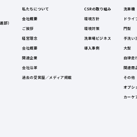
私たちについて
CSRの取り組み
洗車機
会社概要
環境方針
ドライ
進部）
ご挨拶
環境対策
門型
経営理念
洗車場ビジネス
手洗い
会社概要
導入事例
大型
関連企業
自律走
会社沿革
関連商
過去の受賞歴／メディア掲載
その他
オプシ
カーケ