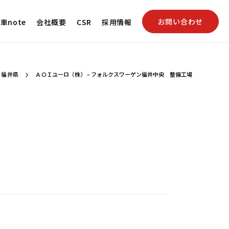
お問い合わせ
車note
会社概要
CSR
採用情報
福井県
ＡＯＩユーロ（株） – フォルクスワーゲン福井中央 整備工場