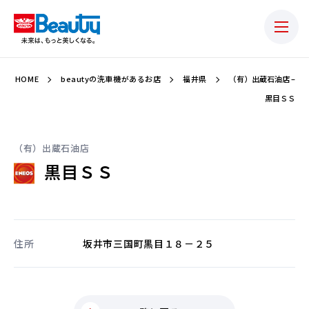
HOME
beautyの洗車機があるお店
福井県
（有）出蔵石油店 –
黒目ＳＳ
（有）出蔵石油店
黒目ＳＳ
住所
坂井市三国町黒目１８－２５