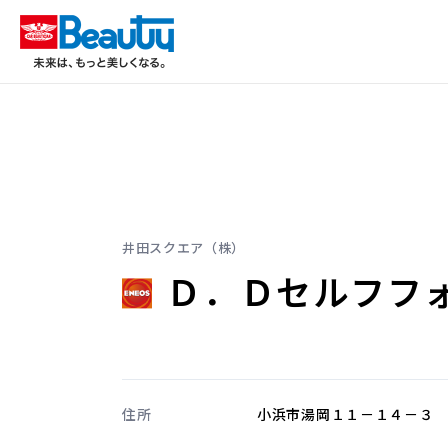
井田スクエア（株）
Ｄ．Ｄセルフフ
住所
小浜市湯岡１１－１４－３