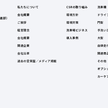
私たちについて
CSRの取り組み
洗車機
会社概要
環境方針
ドライ
進部）
ご挨拶
環境対策
門型
経営理念
洗車場ビジネス
手洗い
会社概要
導入事例
大型
関連企業
自律走
会社沿革
関連商
過去の受賞歴／メディア掲載
その他
オプシ
カーケ