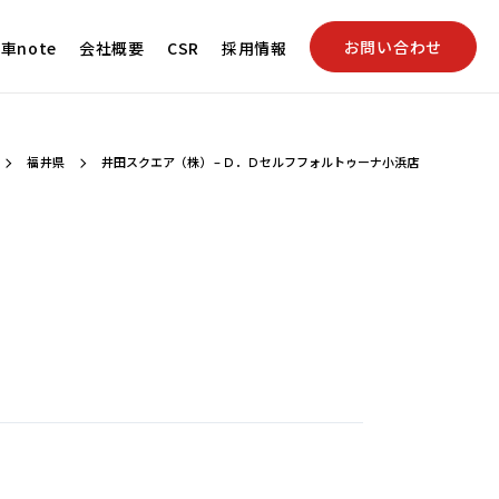
お問い合わせ
車note
会社概要
CSR
採用情報
福井県
井田スクエア（株） – Ｄ．Ｄセルフフォルトゥーナ小浜店