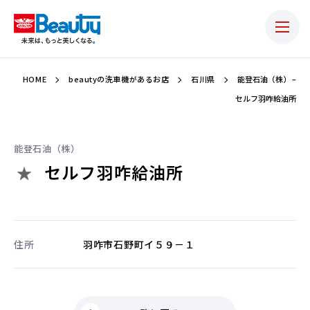
HOME
beautyの洗車機があるお店
石川県
能登石油（株） –
セルフ羽咋給油所
能登石油（株）
セルフ羽咋給油所
住所
羽咋市石野町イ５９－１