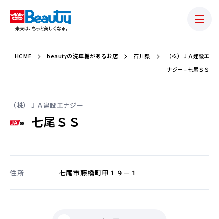
HOME
beautyの洗車機があるお店
石川県
（株）ＪＡ建設エ
ナジー – 七尾ＳＳ
（株）ＪＡ建設エナジー
七尾ＳＳ
住所
七尾市藤橋町甲１９－１