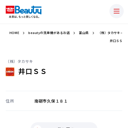
HOME
beautyの洗車機があるお店
富山県
（株）タカサキ –
井口ＳＳ
（株）タカサキ
井口ＳＳ
住所
南砺市久保１８１