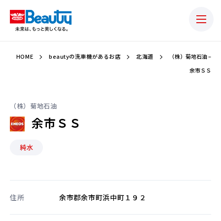
HOME
beautyの洗車機があるお店
北海道
（株）菊地石油 –
余市ＳＳ
（株）菊地石油
余市ＳＳ
純水
住所
余市郡余市町浜中町１９２