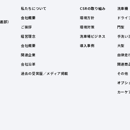
私たちについて
CSRの取り組み
洗車機
会社概要
環境方針
ドライ
進部）
ご挨拶
環境対策
門型
経営理念
洗車場ビジネス
手洗い
会社概要
導入事例
大型
関連企業
自律走
会社沿革
関連商
過去の受賞歴／メディア掲載
その他
オプシ
カーケ