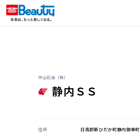
中山石油（株）
静内ＳＳ
住所
日高郡新ひだか町静内御幸