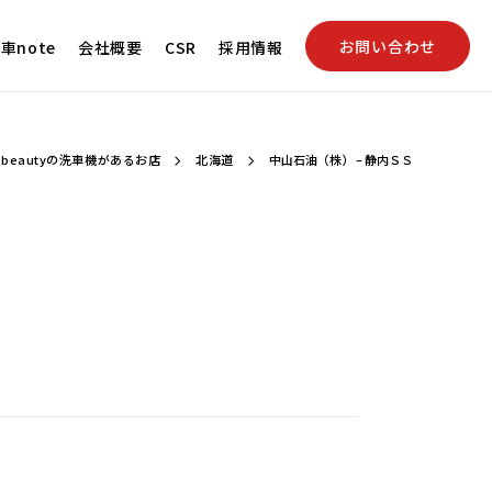
お問い合わせ
車note
会社概要
CSR
採用情報
beautyの洗車機があるお店
北海道
中山石油（株） – 静内ＳＳ