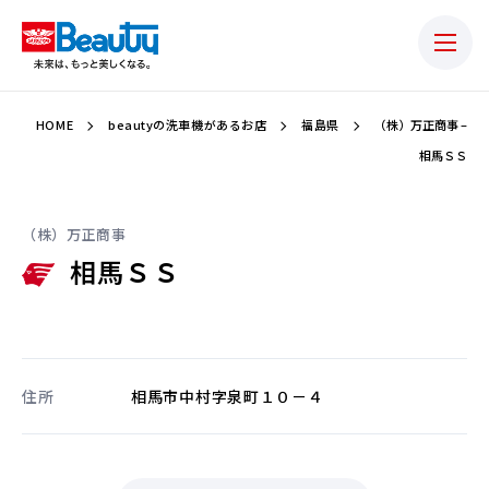
HOME
beautyの洗車機があるお店
福島県
（株）万正商事 –
相馬ＳＳ
（株）万正商事
相馬ＳＳ
住所
相馬市中村字泉町１０－４