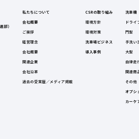
私たちについて
CSRの取り組み
洗車機
会社概要
環境方針
ドライ
進部）
ご挨拶
環境対策
門型
経営理念
洗車場ビジネス
手洗い
会社概要
導入事例
大型
関連企業
自律走
会社沿革
関連商
過去の受賞歴／メディア掲載
その他
オプシ
カーケ