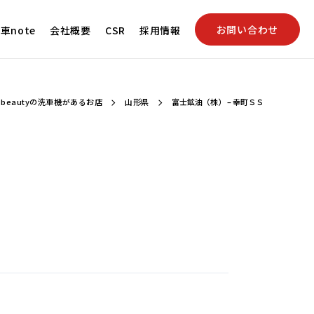
お問い合わせ
車note
会社概要
CSR
採用情報
beautyの洗車機があるお店
山形県
富士鉱油（株） – 幸町ＳＳ