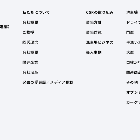
私たちについて
CSRの取り組み
洗車機
会社概要
環境方針
ドライ
進部）
ご挨拶
環境対策
門型
経営理念
洗車場ビジネス
手洗い
会社概要
導入事例
大型
関連企業
自律走
会社沿革
関連商
過去の受賞歴／メディア掲載
その他
オプシ
カーケ