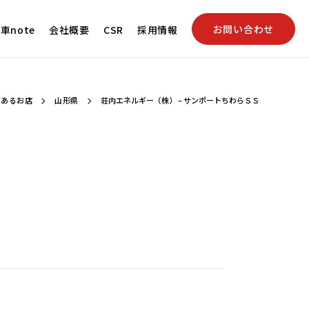
お問い合わせ
車note
会社概要
CSR
採用情報
があるお店
山形県
荘内エネルギー（株） – サンポートちわらＳＳ