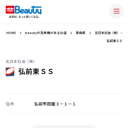
HOME
beautyの洗車機があるお店
青森県
北日本石油（株） –
弘前東ＳＳ
北日本石油（株）
弘前東ＳＳ
住所
弘前市田園３－１－１