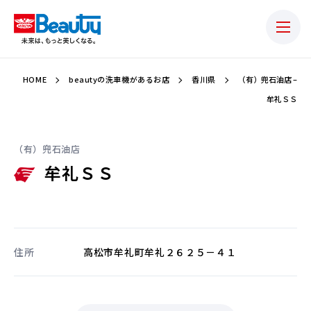
HOME
beautyの洗車機があるお店
香川県
（有）兜石油店 –
牟礼ＳＳ
（有）兜石油店
牟礼ＳＳ
住所
高松市牟礼町牟礼２６２５－４１