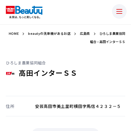
HOME
beautyの洗車機があるお店
広島県
ひろしま農業協同
組合 – 高田インターＳＳ
ひろしま農業協同組合
高田インターＳＳ
住所
安芸高田市美土里町横田字馬信４２３２－５