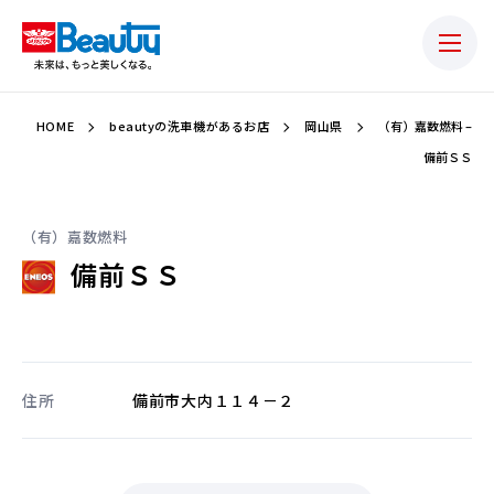
HOME
beautyの洗車機があるお店
岡山県
（有）嘉数燃料 –
備前ＳＳ
（有）嘉数燃料
備前ＳＳ
住所
備前市大内１１４－２