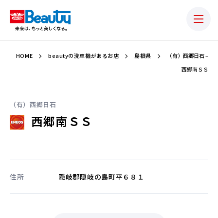
HOME
beautyの洗車機があるお店
島根県
（有）西郷日石 –
西郷南ＳＳ
（有）西郷日石
西郷南ＳＳ
住所
隠岐郡隠岐の島町平６８１