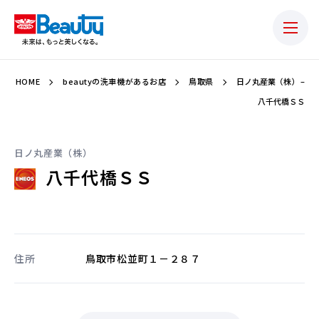
HOME
beautyの洗車機があるお店
鳥取県
日ノ丸産業（株） –
八千代橋ＳＳ
日ノ丸産業（株）
八千代橋ＳＳ
住所
鳥取市松並町１－２８７