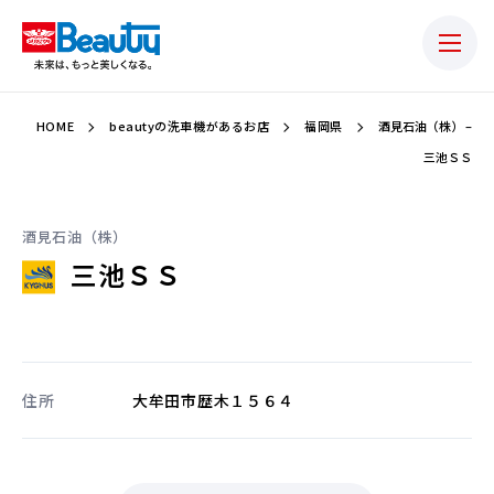
HOME
beautyの洗車機があるお店
福岡県
酒見石油（株） –
三池ＳＳ
酒見石油（株）
三池ＳＳ
住所
大牟田市歴木１５６４