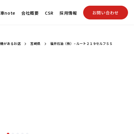
お問い合わせ
車note
会社概要
CSR
採用情報
洗車機があるお店
宮崎県
福井石油（株） – ルート２１９セルフＳＳ