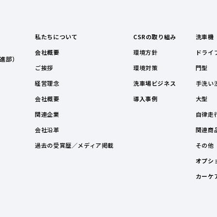
私たちについて
CSRの取り組み
洗車機
会社概要
環境方針
ドライ
進部）
ご挨拶
環境対策
門型
経営理念
洗車場ビジネス
手洗い
会社概要
導入事例
大型
関連企業
自律走
会社沿革
関連商
過去の受賞歴／メディア掲載
その他
オプシ
カーケ