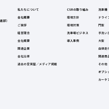
私たちについて
CSRの取り組み
洗車機
会社概要
環境方針
ドライ
進部）
ご挨拶
環境対策
門型
経営理念
洗車場ビジネス
手洗い
会社概要
導入事例
大型
関連企業
自律走
会社沿革
関連商
過去の受賞歴／メディア掲載
その他
オプシ
カーケ