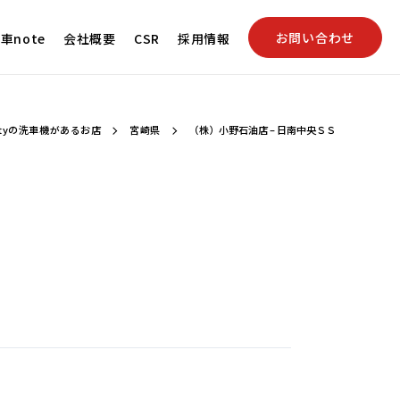
お問い合わせ
車note
会社概要
CSR
採用情報
utyの洗車機があるお店
宮崎県
（株）小野石油店 – 日南中央ＳＳ