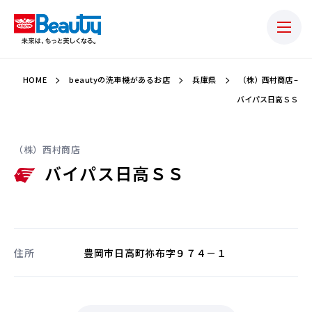
HOME
beautyの洗車機があるお店
兵庫県
（株）西村商店 –
バイパス日高ＳＳ
（株）西村商店
バイパス日高ＳＳ
住所
豊岡市日高町祢布字９７４－１