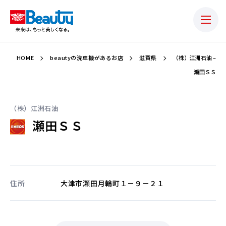
HOME
beautyの洗車機があるお店
滋賀県
（株）江洲石油 –
瀬田ＳＳ
（株）江洲石油
瀬田ＳＳ
住所
大津市瀬田月輪町１－９－２１