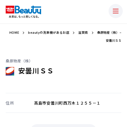
HOME
beautyの洗車機があるお店
滋賀県
桑原物産（株） –
安曇川ＳＳ
桑原物産（株）
安曇川ＳＳ
住所
高島市安曇川町西万木１２５５－１