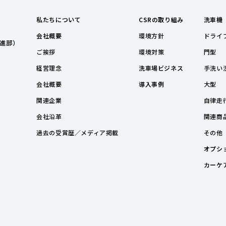
私たちについて
CSRの取り組み
洗車機
会社概要
環境方針
ドライ
進部）
ご挨拶
環境対策
門型
経営理念
洗車場ビジネス
手洗い
会社概要
導入事例
大型
関連企業
自律走
会社沿革
関連商
過去の受賞歴／メディア掲載
その他
オプシ
カーケ