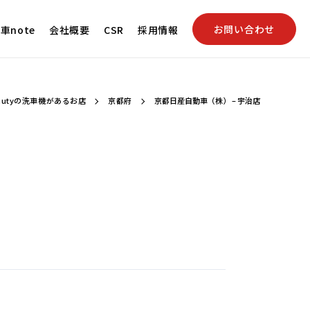
お問い合わせ
車note
会社概要
CSR
採用情報
autyの洗車機があるお店
京都府
京都日産自動車（株） – 宇治店