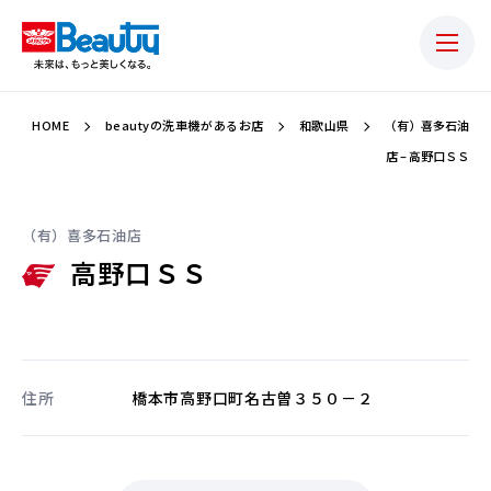
HOME
beautyの洗車機があるお店
和歌山県
（有）喜多石油
店 – 高野口ＳＳ
（有）喜多石油店
高野口ＳＳ
住所
橋本市高野口町名古曽３５０－２