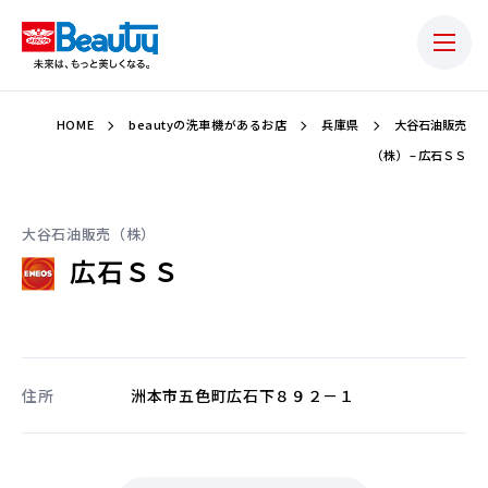
HOME
beautyの洗車機があるお店
兵庫県
大谷石油販売
（株） – 広石ＳＳ
大谷石油販売（株）
広石ＳＳ
住所
洲本市五色町広石下８９２－１