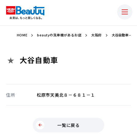
HOME
beautyの洗車機があるお店
大阪府
大谷自動車 –
大谷自動車
住所
松原市天美北８－６８１－１
一覧に戻る