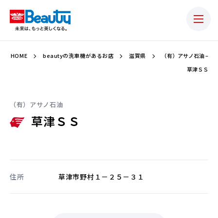
HOME
beautyの洗車機があるお店
滋賀県
（有）アサノ石油 –
草津ＳＳ
（有）アサノ石油
草津ＳＳ
住所
草津市野村１－２５－３１