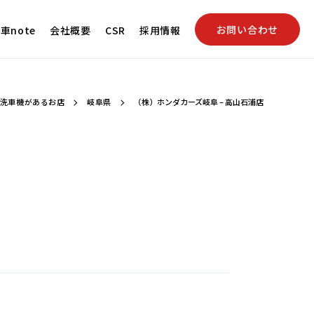
お問い合わせ
車note
会社概要
CSR
採用情報
yの洗車機があるお店
岐阜県
（株）ホンダカーズ岐阜 – 高山石浦店