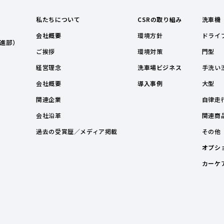
私たちについて
CSRの取り組み
洗車機
会社概要
環境方針
ドライ
進部）
ご挨拶
環境対策
門型
経営理念
洗車場ビジネス
手洗い
会社概要
導入事例
大型
関連企業
自律走
会社沿革
関連商
過去の受賞歴／メディア掲載
その他
オプシ
カーケ