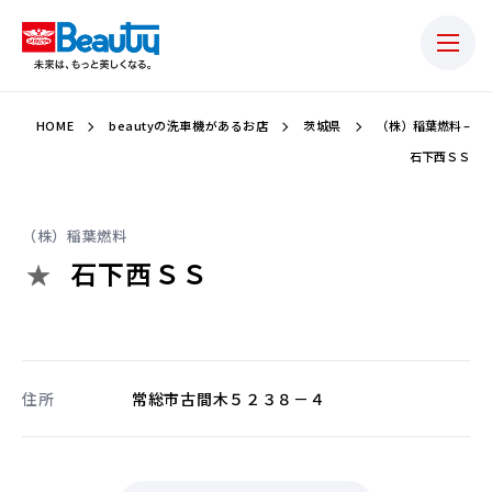
HOME
beautyの洗車機があるお店
茨城県
（株）稲葉燃料 –
石下西ＳＳ
（株）稲葉燃料
石下西ＳＳ
住所
常総市古間木５２３８－４