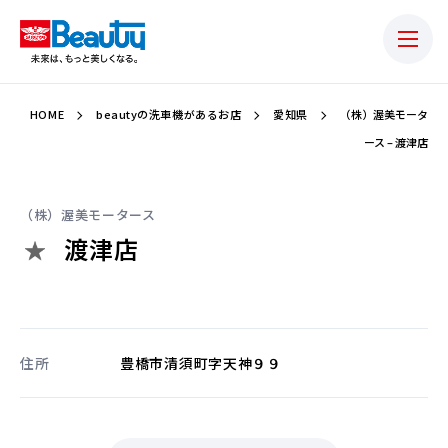
HOME
beautyの洗車機があるお店
愛知県
（株）渥美モータ
ース – 渡津店
（株）渥美モータース
渡津店
住所
豊橋市清須町字天神９９