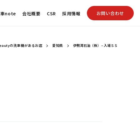
お問い合わせ
車note
会社概要
CSR
採用情報
eautyの洗車機があるお店
愛知県
伊勢湾石油（株） – 入場ＳＳ