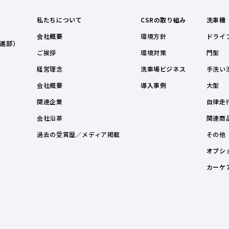
私たちについて
CSRの取り組み
洗車機
会社概要
環境方針
ドライ
進部）
ご挨拶
環境対策
門型
経営理念
洗車場ビジネス
手洗い
会社概要
導入事例
大型
関連企業
自律走
会社沿革
関連商
過去の受賞歴／メディア掲載
その他
オプシ
カーケ